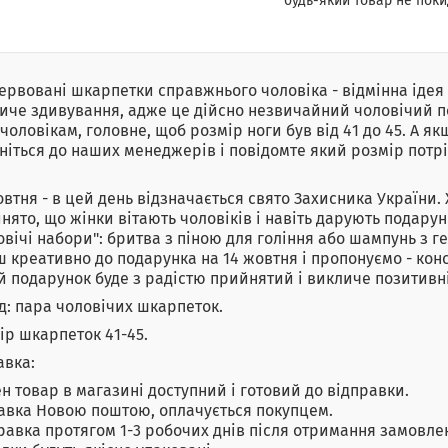
будь-який товар не поки
ервовані шкарпетки справжнього чоловіка - відмінна ідея
иче здивування, адже це дійсно незвичайний чоловічий по
 чоловікам, головне, щоб розмір ноги був від 41 до 45. А я
ніться до наших менеджерів і повідомте який розмір потр
овтня - в цей день відзначається свято Захисника України.
нято, що жінки вітають чоловіків і навіть дарують подарунк
овічі набори": бритва з піною для гоління або шампунь з г
ш креативно до подарунка на 14 жовтня і пропонуємо - ко
й подарунок буде з радістю прийнятий і викличе позитивні
д: пара чоловічих шкарпеток.
ір шкарпеток 41-45.
авка:
н товар в магазині доступний і готовий до відправки.
авка Новою поштою, оплачується покупцем.
равка протягом 1-3 робочих днів після отримання замовле