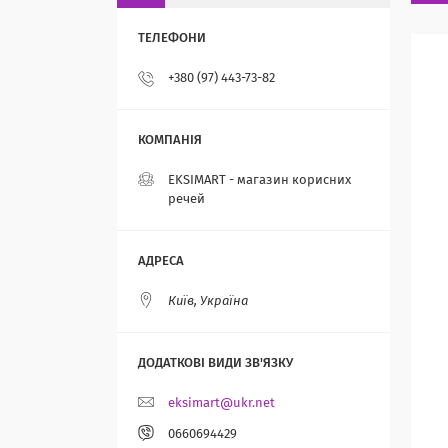
+380 (97) 443-73-82
EKSIMART - магазин корисних
речей
Київ, Україна
eksimart@ukr.net
0660694429