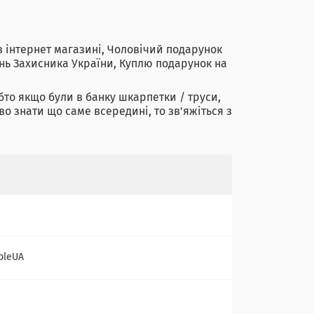
в інтернет магазині, Чоловічий подарунок
ень Захисника України, Куплю подарунок на
бто якщо були в банку шкарпетки / труси,
о знати що саме всередині, то зв'яжіться з
bleUA