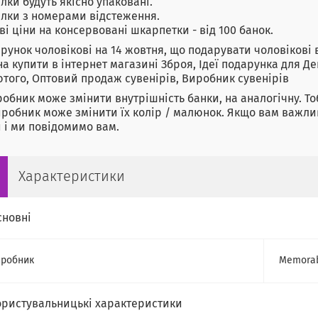
лки будуть якісно упаковані.
лки з номерами відстеження.
ві ціни на консервовані шкарпетки - від 100 банок.
рунок чоловікові на 14 жовтня, що подарувати чоловікові 
а купити в інтернет магазині Зброя, Ідеї подарунка для Д
ютого, Оптовий продаж сувенірів, Виробник сувенірів
робник може змінити внутрішність банки, на аналогічну. То
иробник може змінити їх колір / малюнок. Якщо вам важлив
 і ми повідомимо вам.
Характеристики
сновні
робник
Memora
ористувальницькі характеристики