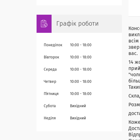
Графік роботи
Конс
викл
всім
Понеділок
10:00
18:00
звер
вас.
Вівторок
10:00
18:00
14 ж
прий
Середа
10:00
18:00
"чол
біль
Четвер
10:00
18:00
Таки
Пʼятниця
10:00
18:00
Скла
Розм
Субота
Вихідний
дост
Неділя
Вихідний
Коже
Дост
Відп