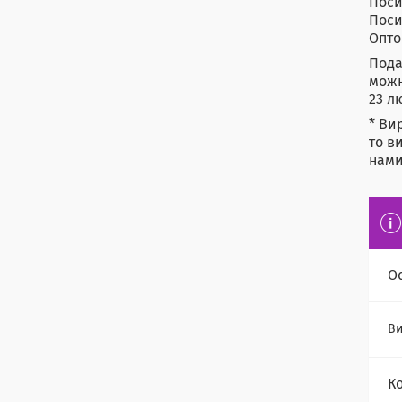
Поси
Поси
Опто
Пода
можн
23 л
* Ви
то в
нами
О
Ви
К