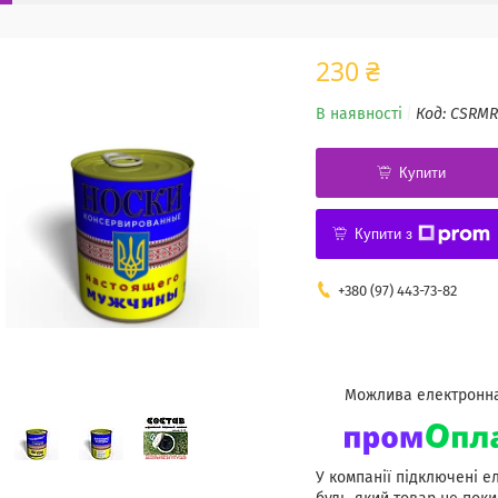
230 ₴
В наявності
Код:
CSRMR
Купити
Купити з
+380 (97) 443-73-82
У компанії підключені е