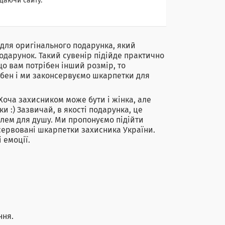
даючи сайту.
 для оригінального подарунка, який
дарунок. Такий сувенір підійде практично
кщо вам потрібен інший розмір, то
ібен і ми законсервуємо шкарпетки для
 Хоча захисником може бути і жінка, але
и :) Зазвичай, в якості подарунка, це
елем для душу. Ми пропонуємо підійти
нсервовані шкарпетки захисника України.
 емоції.
ння.