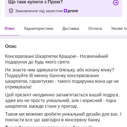
Що таке купити з Пром?
Замовлення під захистом
Опис
Характеристики
Доставка
Оплата
Умови п
Опис
Консервовані Шкарпетки Кращою - Незвичайний
подарунок до будь якого свята
Не знаєте чим здивувати близьку, або кохану жінку?
Подаруйте їй іменну баночку консервованих
шкарпеток, гарантуємо - такого подарунка вона ще не
отримувала!
Цей презент неодмінно запам'ятається вашій подрузі,
адже він не просто унікальний, але і корисний - пара
шкарпеток завжди стане у пригоді.
Також ми можемо зробити унікальний дизайн для вас. І
покласти все що завгодно в консервну банку.