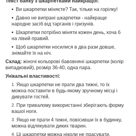
Текст банку з шкарпетками найкращої:
Ви шкарпетки міняєте? Так, тільки на горілку!
Давно не випрані шкарпетки - найкраще
народне засіб від тарганів і гризунів.
Шкарпетки потрібно міняти кожен день, хоча б
на лівий правий.
Щоб шкарпетки носилися в два рази довше,
знімайте їх на ніч.
Склад:
жіночі кольорові бавовняні шкарпетки (колір
випадковий), розмір 36-40, одна пара.
Унікальні властивості:
Якщо шкарпетки не прати два тижні, то їх
можна поставити в будь-якому зручному місці і
дивувати гостей.
При тривалому використанні зберігають форму
вашої ноги.
Якщо не прати 4 тижні, повісивши їх в будинку,
можна відлякувати диких тварин.
Ці шкарпетки можна ніколи не прасувати.