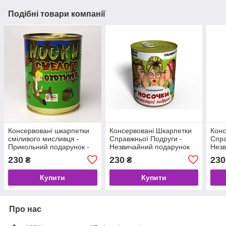
Подібні товари компанії
Консервовані шкарпетки
Консервовані Шкарпетки
Конс
сміливого мисливця -
Справжньої Подруги -
Спра
Прикольний подарунок -
Незвичайний подарунок
Незв
Незвичайний подарунок -
до будь якого свята
до б
230
230
230
₴
₴
Подарунок мисливцеві
Купити
Купити
Про нас