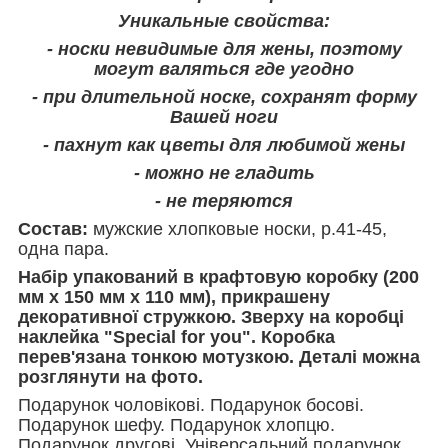
Уникальные свойства:
- носки невидимые для жены, поэтому
могут валяться где угодно
- при длительной носке, сохранят форму
Вашей ноги
- пахнут как цветы для любимой жены
- можно не гладить
- не теряются
Состав:
мужские хлопковые носки, р.41-45,
одна пара.
Набір упакований в крафтовую коробку (200
мм х 150 мм х 110 мм), прикрашену
декоративної стружкою. Зверху на коробці
наклейка "Special for you". Коробка
перев'язана тонкою мотузкою. Деталі можна
розглянути на фото.
Подарунок чоловікові. Подарунок босові.
Подарунок шефу. Подарунок хлопцю.
Подарунок другові. Універсальний подарунок