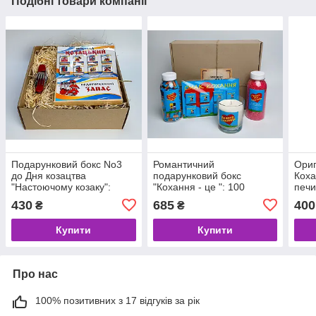
Подібні товари компанії
Подарунковий бокс No3
Романтичний
Ориг
до Дня козацтва
подарунковий бокс
Коха
"Настоючому козаку":
"Кохання - це ": 100
печи
шоколад "Козацький",
зізнань у коханні, перлини
"Най
430
685
400
₴
₴
шкарпетки, дорожній
для ванни, свічка,
конс
столовий прилад
шоколад-планшет Лав із
коха
Купити
Купити
Про нас
100% позитивних з 17 відгуків за рік