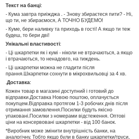
Текст на банці
:
- Кума завтра приіжджа . - Знову збираєтеся пити? - Ні,
що ти, не збираємося, А ТОЧНО БУДЕМО!
- Куме, бери наливку та приходь в гості! А якщо ти теж
будеш, то бери дві!
Унікальні властивості
:
- Ці шкарпетки як i кумі - ніколи не втрачаються, а якщо
i втрачаються, то ненадовго, на тиждень.
- Ці шкарпетки можна не гладити після
прання.Шкарпетки сохнути в мікрохвильовці за 4 хв.
.
Доставка
:
Кожен товар в магазині доступний і готовий до
відправки.Доставка Новою поштою, оплачується
покупцем.Відправка протягом 1-3 робочих днів після
отримання замовлення.Посилки будуть якісно
упаковані.Посилки з номерами відстеження. Оптові
ціни на консервовані шкарпетки - від 100 банок.
*Виробник може змінити внутрішність банки, на
аналогічну. Тобто якщо були в банку шкарпетки/труси,