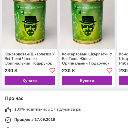
Консервовані Шкарпетки У
Консервовані Шкарпетки У
Конс
Всі Тяжкі Чоловічі -
Всі Тяжкі Жіночі -
Шкар
Оригінальний Подарунок
Оригінальний Подарунок
Риба
У Банку
У Банку
230
230
230
₴
₴
Купити
Купити
Про нас
100% позитивних з 17 відгуків за рік
Працює з 17.09.2019