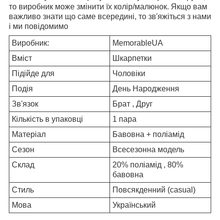
то виробник може змінити їх колір/малюнок. Якщо вам
важливо знати що саме всередині, то зв'яжіться з нами
і ми повідомимо
Виробник:
MemorableUA
Вміст
Шкарпетки
Підійде для
Чоловіки
Подія
День Народження
Зв'язок
Брат , Друг
Кількість в упаковці
1 пара
Матеріал
Бавовна + поліамід
Сезон
Всесезонна модель
Склад
20% поліамід , 80%
бавовна
Стиль
Повсякденний (casual)
Мова
Український