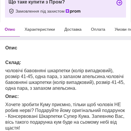
Що таке купити з Пром?
Замовлення під захистом
Опис
Характеристики
Доставка
Оплата
Умови п
Опис
Склад:
чоловічі бавовняні шкарпетки (колір випадковий),
розмір 41-45, одна пара, з запахом апельсина.чоловічі
бавовняні шкарпетки (колір випадковий), розмір 41-45,
одна пара, з запахом апельсина.
Опис:
Хочете зробити Куму приємно, тільки щоб чоловік НЕ
робив нерві? Подаруйте йому оригінальний подарунок
- Консервовані Шкарпетки Супер Кума. Запевняю Вас,
вісь такого подарунка кум буде на сьомому небі від
щастя!