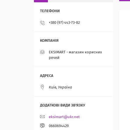
+380 (97) 443-73-82
EKSIMART - магазин корисних
речей
Київ, Україна
eksimart@ukr.net
0660694429