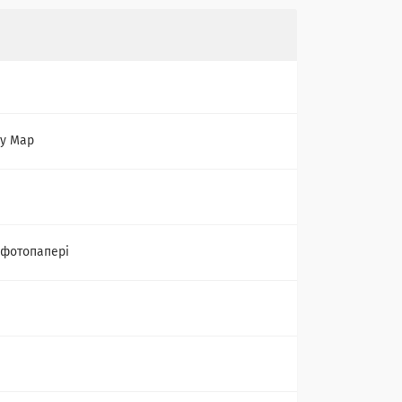
ry Map
 фотопапері