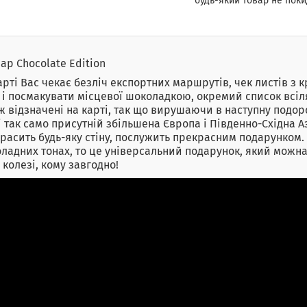
будь-який товар не поки
ap Chocolate Edition
арті Вас чекає безліч експортних маршрутів, чек листів з 
 і посмакувати місцевої шоколадкою, окремий список всіл
ж відзначені на карті, так що вирушаючи в наступну подоро
і так само присутній збільшена Європа і Південно-Східна А
расить будь-яку стіну, послужить прекрасним подарунком. 
ладних тонах, то це універсальний подарунок, який можна д
, колезі, кому завгодно!