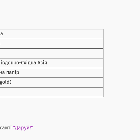
ка
м
івденно-Східна Азія
на папір
gold)
сайті
"Даруй!"