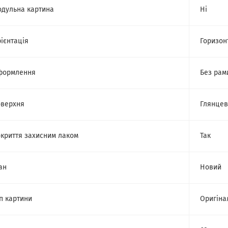
дульна картина
Ні
ієнтація
Горизон
формлення
Без рам
верхня
Глянце
криття захисним лаком
Так
ан
Новий
п картини
Оригіна