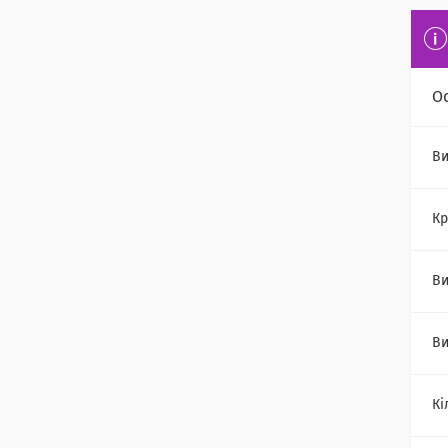
О
Ви
Кр
Ви
Ви
Кі