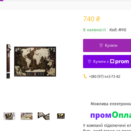
740 ₴
В наявності
Код:
MYG
Купити
Купити з
+380 (97) 443-73-82
У компанії підключені е