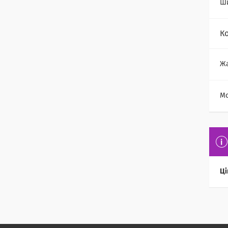
Ши
К
Ж
М
Ці