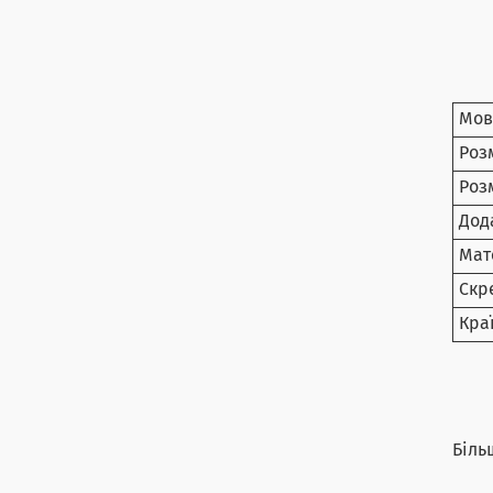
Мов
Роз
Роз
Дод
Мат
Скр
Кра
Біль