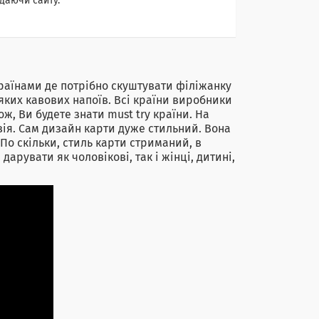
даючи сайту.
країнами де потрібно скуштувати філіжанку
яких кавових напоїв. Всі країни виробники
ж, Ви будете знати must try країни. На
зія. Сам дизайн карти дуже стильний. Вона
По скільки, стиль карти стриманий, в
арувати як чоловікові, так і жінці, дитині,