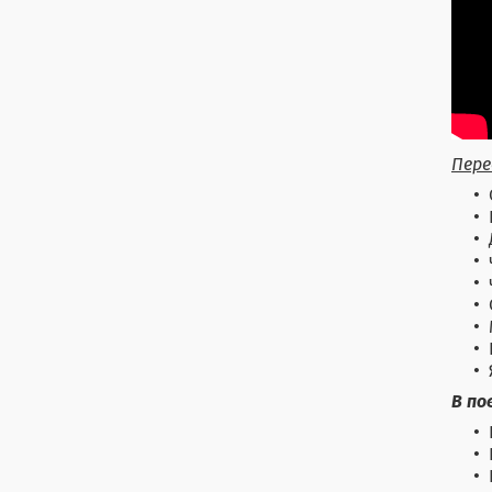
Пере
В по