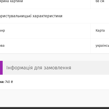
рина картини
68 см
ористувальницькі характеристики
анр
Карта
ова
українс
Інформація для замовлення
на:
740 ₴