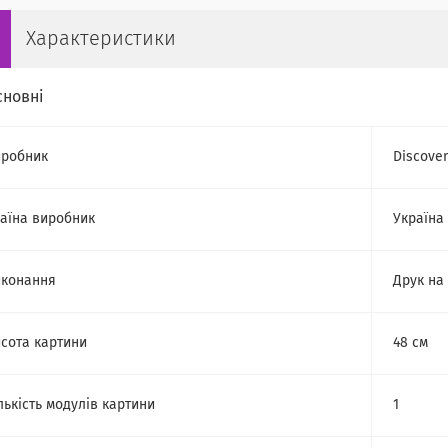
Характеристики
сновні
робник
Discove
аїна виробник
Україна
конання
Друк на
сота картини
48 см
лькість модулів картини
1