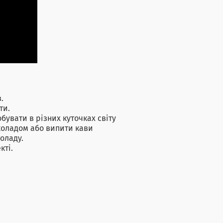
.
ти.
обувати в різних куточках світу
околадом або випити кави
оладу.
кті.