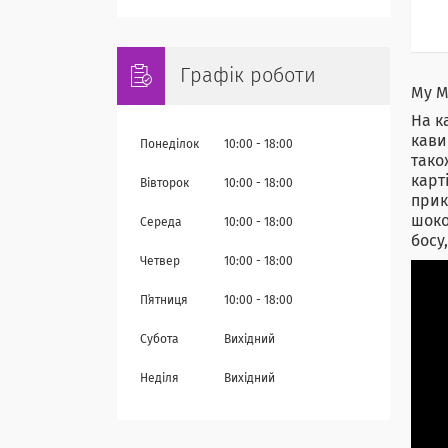
Графік роботи
My M
На к
кави
Понеділок
10:00
18:00
тако
карт
Вівторок
10:00
18:00
прик
шоко
Середа
10:00
18:00
босу
Четвер
10:00
18:00
Пʼятниця
10:00
18:00
Субота
Вихідний
Неділя
Вихідний