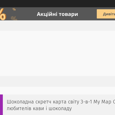
Шоколадна скретч карта світу 3-в-1 My Map C
любителів кави і шоколаду