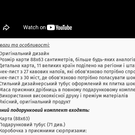
ваги та особливості:
Оригінальний дизайн
Розмір карти 88х63 сантиметрів, більше будь-яких аналогів
Детальна карта, 11 великих країн поділено на регіони і шта
чек-лист з 27 кавових напоїв, які обов'язково потрібно спр
чек-лист з 30 міст, де обов'язково потрібно поласувати ш
Стильний дизайнерський тубус оформлений як плитка шок
Маса приємних дрібниць в повному подарунковому компле
Використання високоякісної друку і преміум матеріалів
Якісний, оригінальний продукт
вний подарунковий комплект входять:
Карта (88х63)
Подарунковий тубус (71 див.)
Коробочка з приємними сюрпризами: