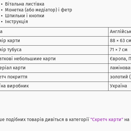
Вітальна листівка
Монетка (або медіатор) і фетр
Шпильки і кнопки
Інструкція
а
Англійсь
мір карти
88 × 63 с
мір тубуса
71 × 7 см
аткові небольшиие карти
Європа, П
еріал карти
ламінова
етч покриття
золотий (
їна виробник
Україна
ше подібних товарів дивіться в категорії
"Скретч карти"
на 