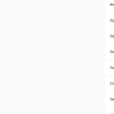
Мо
Ор
О
По
По
Ст
Ти