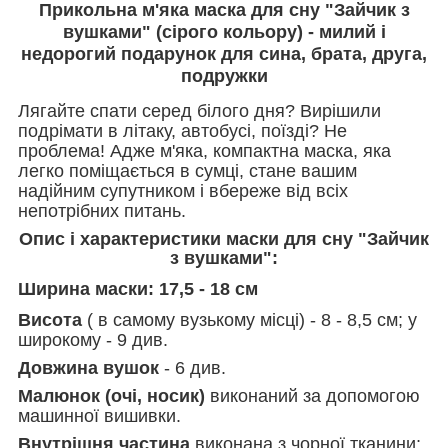
Прикольна м'яка маска для сну "Зайчик з
вушками" (сірого кольору) - милий і
недорогий подарунок для сина, брата, друга,
подружки
Лягайте спати серед білого дня? Вирішили
подрімати в літаку, автобусі, поїзді? Не
проблема! Адже м'яка, компактна маска, яка
легко поміщається в сумці, стане вашим
надійним супутником і вбереже від всіх
непотрібних питань.
Опис і характеристики маски для сну "Зайчик
з вушками":
Ширина маски:
17,5 - 18 см
Висота
( в самому вузькому місці) - 8 - 8,5 см; у
широкому - 9 див.
Довжина вушок
- 6 див.
Малюнок (очі, носик)
виконаний за допомогою
машинної вишивки.
Внутрішня частина
виконана з чорної тканини;