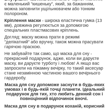
є маленький "кишеньку", який, за бажанням,
можна заповнити ущільнювачем або тонким
полороном.
Кріплення маски
- широка еластична гумка (13
мм), довжина регулюється за допомогою
спеціальних пластмасових кріплень.
Догляд: маску можна прати в режимі
"делікатний" або вручну, також можна прасувати
гарячою праскою.
Не забувайте так само, що маска для сну -
прекрасний подарунок, адже, коли ви даруєте
маску, ви даруєте турботу і любов! А якщо вас
запросили на піжамну вечірку, то такий аксесуар
стане незамінною частиною вашого вечірнього
гардеробу.
Маска для сну допоможе заснути в будь-яких
умовах і в будь-якій точці планети. Ідеальний
подарунок для тих, хто любить денний сон і
повноцінний відпочинок вночі.
Маска для сну в подарунок коханій, корисний