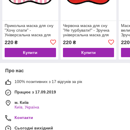
Прикольна маска для сну
Червона маска для сну
Маск
"Хочу спати" -
"Не турбувати!" - Зручна
вели
Універсальна маска для
універсальна маска для
Зруч
сну недорогий подарунок
сну недорогий подарунок
пода
220
220
220
₴
₴
Пода
нар
Купити
Купити
Про нас
100% позитивних з 17 відгуків за рік
Працює з 17.09.2019
м. Київ
Київ, Україна
Контакти
Сьогодні вихідний