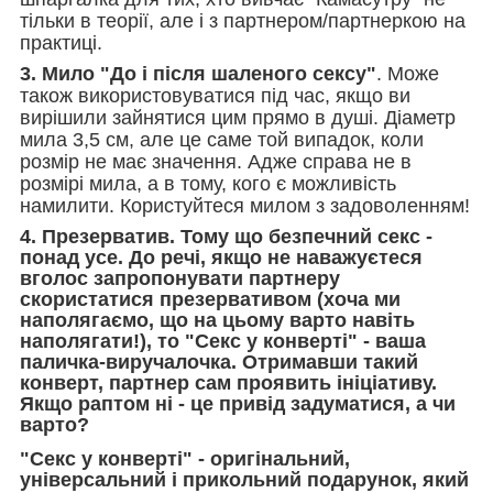
тільки в теорії, але і з партнером/партнеркою на
практиці.
3. Мило "До і після шаленого сексу"
. Може
також використовуватися під час, якщо ви
вирішили зайнятися цим прямо в душі. Діаметр
мила 3,5 см, але це саме той випадок, коли
розмір не має значення. Адже справа не в
розмірі мила, а в тому, кого є можливість
намилити. Користуйтеся милом з задоволенням!
4. Презерватив
. Тому що безпечний секс -
понад усе. До речі, якщо не наважуєтеся
вголос запропонувати партнеру
скористатися презервативом (хоча ми
наполягаємо, що на цьому варто навіть
наполягати!), то "Секс у конверті" - ваша
паличка-виручалочка. Отримавши такий
конверт, партнер сам проявить ініціативу.
Якщо раптом ні - це привід задуматися, а чи
варто?
"Секс у конверті" - оригінальний,
універсальний і прикольний подарунок, який