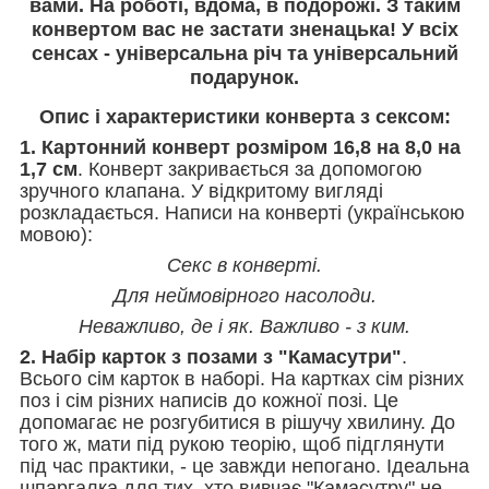
вами. На роботі, вдома, в подорожі. З таким
конвертом вас не застати зненацька! У всіх
сенсах - універсальна річ та універсальний
подарунок
.
Опис і характеристики конверта з сексом:
1. Картонний конверт розміром 16,8 на 8,0 на
1,7 см
. Конверт закривається за допомогою
зручного клапана. У відкритому вигляді
розкладається. Написи на конверті (українською
мовою):
Секс в конверті.
Для неймовірного насолоди.
Неважливо, де і як. Важливо - з ким.
2. Набір карток з позами з "Камасутри"
.
Всього сім карток в наборі. На картках сім різних
поз і сім різних написів до кожної позі. Це
допомагає не розгубитися в рішучу хвилину. До
того ж, мати під рукою теорію, щоб підглянути
під час практики, - це завжди непогано. Ідеальна
шпаргалка для тих, хто вивчає "Камасутру" не