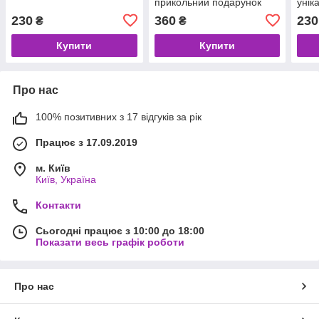
прикольний подарунок
унік
для закоханих,
230
360
230
₴
₴
незвичайний подарунок
для пари
Купити
Купити
Про нас
100% позитивних з 17 відгуків за рік
Працює з 17.09.2019
м. Київ
Київ, Україна
Контакти
Сьогодні працює з 10:00 до 18:00
Показати весь графік роботи
Про нас