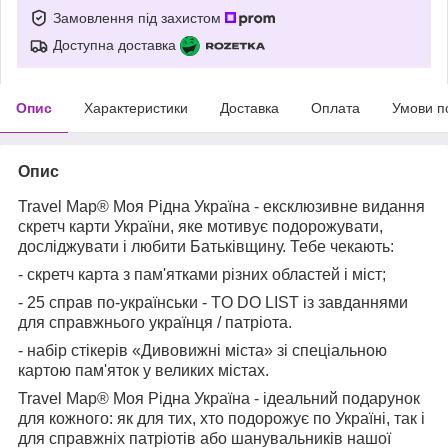
Замовлення під захистом
Доступна доставка
Опис
Характеристики
Доставка
Оплата
Умови п
Опис
Travel Map® Моя Рідна Україна - ексклюзивне видання
скретч карти України, яке мотивує подорожувати,
досліджувати і любити Батьківщину. Тебе чекають:
- скретч карта з пам'ятками різних областей і міст;
- 25 справ по-українськи - TO DO LIST із завданнями
для справжнього українця / патріота.
- набір стікерів «Дивовижні міста» зі спеціальною
картою пам'яток у великих містах.
Travel Map® Моя Рідна Україна - ідеальний подарунок
для кожного: як для тих, хто подорожує по Україні, так і
для справжніх патріотів або шанувальників нашої