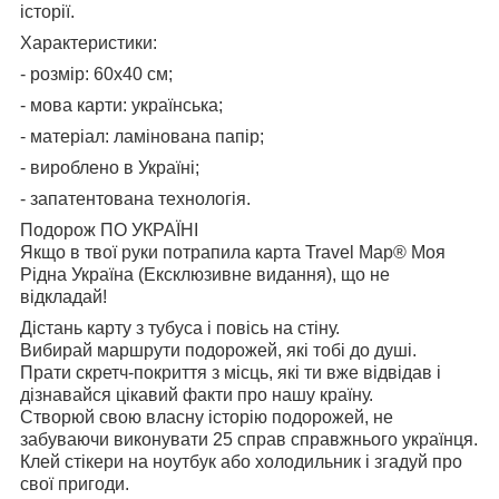
історії.
Характеристики:
- розмір: 60х40 см;
- мова карти: українська;
- матеріал: ламінована папір;
- вироблено в Україні;
- запатентована технологія.
Подорож ПО УКРАЇНІ
Якщо в твої руки потрапила карта Travel Map® Моя
Рідна Україна (Ексклюзивне видання), що не
відкладай!
Дістань карту з тубуса і повісь на стіну.
Вибирай маршрути подорожей, які тобі до душі.
Прати скретч-покриття з місць, які ти вже відвідав і
дізнавайся цікавий факти про нашу країну.
Створюй свою власну історію подорожей, не
забуваючи виконувати 25 справ справжнього українця.
Клей стікери на ноутбук або холодильник і згадуй про
свої пригоди.