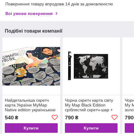
Повернення товару впродовж 14 днів за домовленістю
Всі умови повернення
Подібні товари компанії
Найдетальніша скретч
Чорна скретч карта світу
Чорн
карта України MyMap
My Map Black Edition
My M
Native edition українською
сріблястий скретч-шар +
золо
мовою
Постер з прапорами у
Пост
540
790
790
₴
₴
подарунок!
пода
Купити
Купити