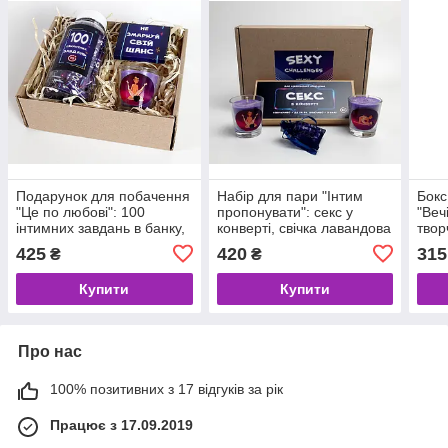
Подарунок для побачення
Набір для пари "Інтим
Бокс
"Це по любові": 100
пропонувати": секс у
"Веч
інтимних завдань в банку,
конверті, свічка лавандова
твор
свічка лавандова
"Камасутра" та пікантні
конв
425
420
315
₴
₴
(камасутра), презерватив
завдання в торбинці
бано
Купити
Купити
Про нас
100% позитивних з 17 відгуків за рік
Працює з 17.09.2019