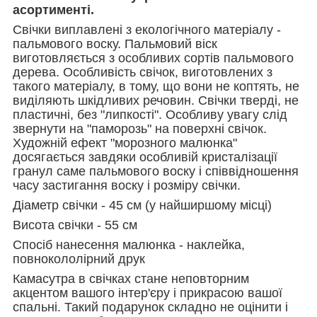
асортименті.
Свічки виплавлені з екологічного матеріалу -
пальмового воску. Пальмовий віск
виготовляється з особливих сортів пальмового
дерева. Особливість свічок, виготовлених з
такого матеріалу, в тому, що вони не коптять, не
виділяють шкідливих речовин. Свічки тверді, не
пластичні, без "липкості". Особливу увагу слід
звернути на "паморозь" на поверхні свічок.
Художній ефект "морозного малюнка"
досягається завдяки особливій кристалізації
гранул саме пальмового воску і співвідношення
часу застигання воску і розміру свічки.
Діаметр свічки - 45 см (у найширшому місці)
Висота свічки - 55 см
Спосіб нанесення малюнка - наклейка,
повнокололірний друк
Камасутра в свічках стане неповторним
акцентом вашого інтер'єру і прикрасою вашої
спальні. Такий подарунок складно не оцінити і