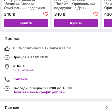
"Захисник України" -
"Патріот" - Оригінальний
"Зах
Оригінальний подарунок
подарунок на День
Ориг
на День Козацтва -
Козацтва - Подарунок на
на Д
340
340
430
₴
₴
Подарунок на 14 жовтня
14 жовтня
Пода
Купити
Купити
Про нас
100% позитивних з 17 відгуків за рік
Працює з 17.09.2019
м. Київ
Київ, Україна
Контакти
Сьогодні працює з 10:00 до 18:00
Показати весь графік роботи
Про нас