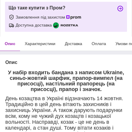
Що таке купити з Пром?
Замовлення під захистом
Доступна доставка
Опис
Характеристики
Доставка
Оплата
Умови п
Опис
У набір входить бандана з написом Ukraine,
синьо-жовтий шарфик, прапор-вимпел (на
присосці), настільний прапорець (на
присосці), прапор і значок.
День козацтва в Україні відзначають 14 жовтня.
Традиційно в цей день вітають захисників і
захисниць України. А також дарують подарунки
всім, кому не чужий дух козацтв і козацької
вольності. Насправді, козак - це не день в
календарі, а стан душі. Тому вітати козаків і