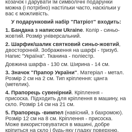
козачок і дарувати їм символічні подарунки
можна (і потрібно) настільки часто, наскільки у
вас є можливість.
У подарунковий набір "Патріот" входить:
1. Бандана з написом Ukraine
. Колір - синьо-
жовтий. Розмір універсальний.
2. Шарфик/шалик святковий синьо-жовтий
,
двосторонній. Зображення на шарфі - тризуб.
Напис "Україна". Тканина - поліестр.
Довжина шарфа - 130 см. Ширина - 14 см.
3. Значок "Прапор України"
. Матеріал - метал.
Розмір 2 см на 2 см. Тип кріплення: цанга
(метелик).
4. Прапорець сувенірний
. Кріплення -
присоска. Підходить для кріплення в машину, на
скло. Розмір 14 см на 21 см.
5. Прапорець -вимпел
(навісний, з бахромою).
Розмір 12 см на 8 см. Кріплення - присоска.
Може використовуватися в машині, добре
кріпиться на скло і будь-яку гладку поверхню.