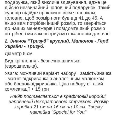
подарунка, який викличе здивування, адже це
дійсно незвичайний чоловічий подарунок. Такий
сувенір підійде практично всім чоловікам,
головне, щоб розмір ноги був від 41 до 45. А
якщо вам потрібен інший розмір, то зверніться
до наших менеджерів і повідомте який розмір
потрібен і ми законсервуємо шкарпетки для вас.
2. Значок "Тризуб" круглий. Малюнок - Герб
України - Тризуб.
Діаметр 5 см.
Вид кріплення - безпечна шпилька
(єврошпилька).
Увага: можливий варіант набору - замість значка
- магніт-відкривачка з аналогічним малюнком
або брелок-відкривачка. Ціна набору в такий
комлектації + 15 грн
Набір поставляється в крафтовій коробці,
наповненій декоративною стружкою. Розмір
коробки 21 см на 16 см на 10 см. Зверху
наклейка "Special for You"