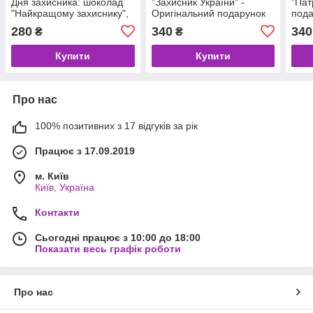
Дня захисника: шоколад
"Захисник України" -
"Пат
"Найкращому захиснику",
Оригінальний подарунок
пода
шкарпетки
на День Козацтва -
Коза
280
340
340
₴
₴
"Недоторканний запас" -
Подарунок на 14 жовтня
14 ж
Подарунок військовому
Купити
Купити
Про нас
100% позитивних з 17 відгуків за рік
Працює з 17.09.2019
м. Київ
Київ, Україна
Контакти
Сьогодні працює з 10:00 до 18:00
Показати весь графік роботи
Про нас