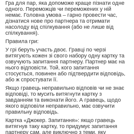
Гра для пар, яка допоможе краще пізнати одне
одного. Переможців чи переможених у ній
немає. Головна умова – гарно провести час,
дізнатися нове про партнера та отримати
насолоду від спілкування (або не лише від
спілкування).
Правила гри:
У грі беруть участь двоє. Гравці по черзі
витягують кожен зі свого набору одну картку та
озвучують запитання партнеру. Партнер має на
нього відповісти. Той, кого запитання
стосується, повинен або підтвердити відповідь,
або ж спростувати її.
Якщо гравець неправильно відповів чи не знає
відповіді, то мусить витягнути картку з
завданням та виконати його. А гравець, щодо
якого відповіли неправильно, має озвучити
правильну відповідь.
Картка «Джокер. Запитання»: якщо гравець
витягнув таку картку, то придумує запитання
партнеру сам, але виключно з теми, яку