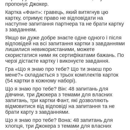
пропонує Джокер.
Картка «Фант»: гравець, який витягнув цю
картку, отримує право не відповідати на
наступне запитання партнера та не брати картку
з завданням.
Якщо ви дуже добре знаєте одне одного і після
відповідей на всі запитання картки з завданнями
лишилися невикористаними, можете
скористатися ними як сертифікатами бажань. По
черзі дістаєте картку і виконуєте завдання.
Гра «Що я знаю про тебе? Що ти знаєш про
мене?» складається з трьох комплектів карток
(54 картки в кожному наборі).
Що я знаю про тебе? Він: 48 запитань для
дівчини, три Джокера з темами для власних
запитань, три картки Фант, які дозволяють
відмовитися від відповіді на запитання та не
брати карту з завданнями.
Що я знаю про тебе? Вона: 48 запитань для
хлопця, три Джокера з темами для власних